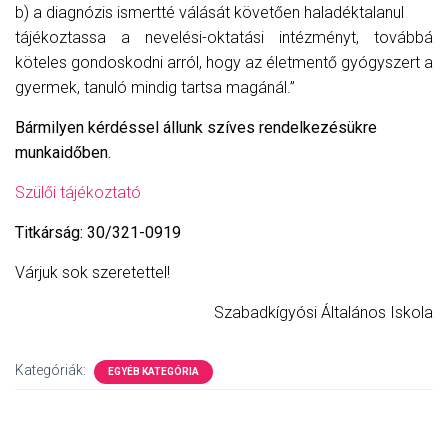
b) a diagnózis ismertté válását követően haladéktalanul
tájékoztassa a nevelési-oktatási intézményt, továbbá
köteles gondoskodni arról, hogy az életmentő gyógyszert a
gyermek, tanuló mindig tartsa magánál.”
Bármilyen kérdéssel állunk szíves rendelkezésükre
munkaidőben.
Szülői tájékoztató
Titkárság: 30/321-0919
Várjuk sok szeretettel!
Szabadkígyósi Általános Iskola
Kategóriák:
EGYÉB KATEGÓRIA