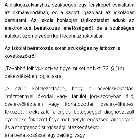
L
A diákigazolványhoz szükséges egy fényképet csináltatni
Á
az okmányirodában, és a kapott igazolást az iskolában
S
A
bemutatni. Az iskola honlapján tájékoztatást adunk az
elektronikus beiratkozás lehetőségéről, de a szükséges
iratokat személyesen kell leadni az iskolában.
Az iskolai beiratkozás során szükséges nyilatkozni a
következőkről:
„Továbbá felhívjuk szíves figyelmüket az Nkt. 72. § (1a)
bekezdésében foglaltakra:
„A szülő kötelezettsége, hogy a nevelési-oktatási
intézménnyel óvodai vagy tanulói jogviszonyban álló,
cselekvőképtelen vagy korlátozottan cselekvőképes,
fokozott kockázatú allergiás betegséggel diagnosztizált
gyermeke fokozott figyelmet igénylő egészségi állapotáról
és a megteendő sürgősségi intézkedésekről
a) a beiratkozással egyidejűleg, vagy