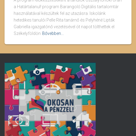
A program előkészítéseként a tanulók osztályfőnöki órán
a Határtalanul! program Barangoló Digitális tartalomtár
használatával készültek fel az utazásra. Iskolánk
hetedikes tanulói Pelle Rita tanárnő és Pelyhéné Lipták
Gabriella igazgatónő vezetésével öt napot tölthettek el
Székelyföldön
Bővebben...