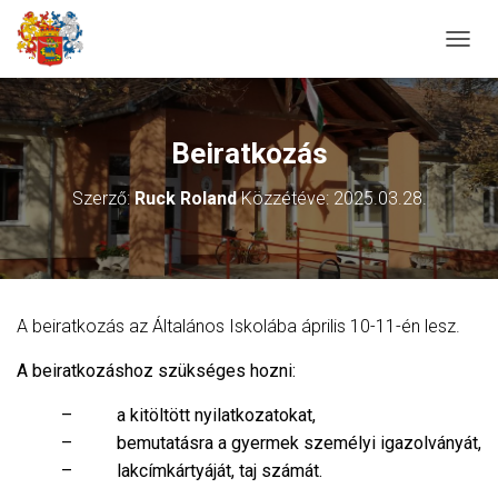
N
A
V
I
G
Beiratkozás
Á
C
Szerző:
Ruck Roland
Közzétéve:
2025.03.28.
I
Ó
B
E
-
/
A beiratkozás az Általános Iskolába április 10-11-én lesz.
K
I
A beiratkozáshoz szükséges hozni:
K
A
– a kitöltött nyilatkozatokat,
P
C
– bemutatásra a gyermek személyi igazolványát,
S
– lakcímkártyáját, taj számát.
O