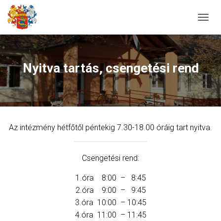
N
A
V
I
G
Nyitva tartás, csengetési rend
Á
C
I
Ó
B
E
Az intézmény hétfőtől péntekig 7.30-18.00 óráig tart nyitva.
-
/
K
I
Csengetési rend:
K
A
1.óra 8:00 – 8:45
P
2.óra 9:00 – 9:45
C
3.óra 10:00 – 10:45
S
O
4.óra 11:00 – 11:45