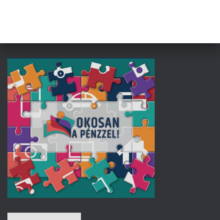
L
Á
S
A