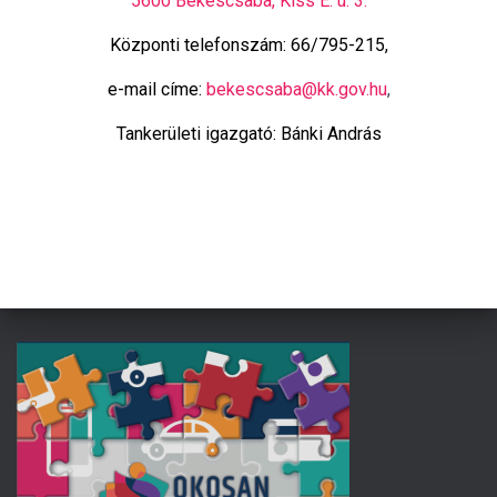
5600 Békéscsaba, Kiss E. u. 3.
L
Á
Központi telefonszám: 66/795-215,
S
A
e-mail címe:
bekescsaba@kk.gov.hu
,
Tankerületi igazgató: Bánki András