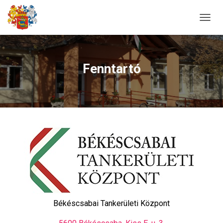
N
A
V
I
G
Fenntartó
Á
C
I
Ó
B
E
-
/
K
I
K
A
P
C
Békéscsabai Tankerületi Központ
S
O