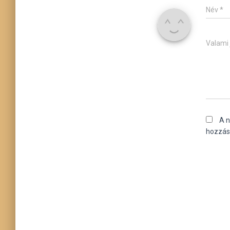
Név
*
Valami 
A 
hozzás