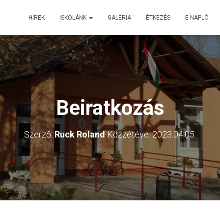
HÍREK
ISKOLÁNK
GALÉRIA
ÉTKEZÉS
E-NAPLÓ
Beiratkozás
Szerző:
Ruck Roland
Közzétéve:
2023.04.05.