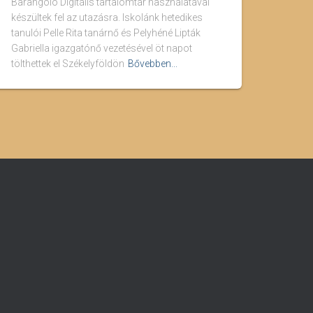
Barangoló Digitális tartalomtár használatával
készültek fel az utazásra. Iskolánk hetedikes
tanulói Pelle Rita tanárnő és Pelyhéné Lipták
Gabriella igazgatónő vezetésével öt napot
tölthettek el Székelyföldön
Bővebben...