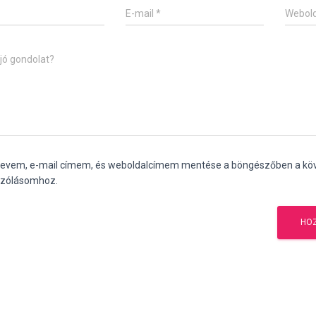
E-mail
*
Webold
jó gondolat?
nevem, e-mail címem, és weboldalcímem mentése a böngészőben a kö
zólásomhoz.