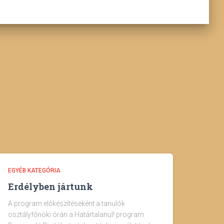
EGYÉB KATEGÓRIA
Erdélyben jártunk
A program előkészítéseként a tanulók
osztályfőnöki órán a Határtalanul! program