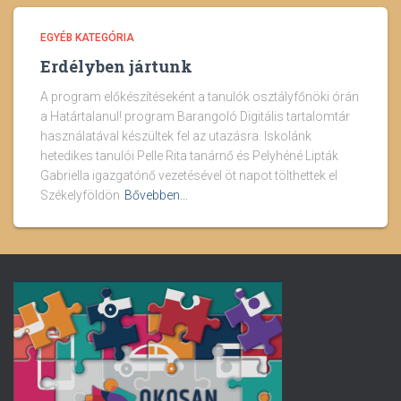
EGYÉB KATEGÓRIA
Erdélyben jártunk
A program előkészítéseként a tanulók osztályfőnöki órán
a Határtalanul! program Barangoló Digitális tartalomtár
használatával készültek fel az utazásra. Iskolánk
hetedikes tanulói Pelle Rita tanárnő és Pelyhéné Lipták
Gabriella igazgatónő vezetésével öt napot tölthettek el
Székelyföldön
Bővebben...