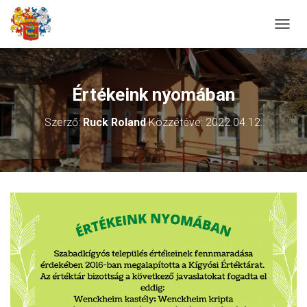
N
A
V
I
G
Értékeink nyomában
Á
C
Szerző:
Ruck Roland
Közzétéve:
2022.04.12.
I
Ó
B
E
-
/
K
I
K
A
P
C
S
O