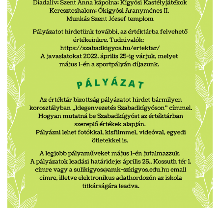
L
Á
S
A