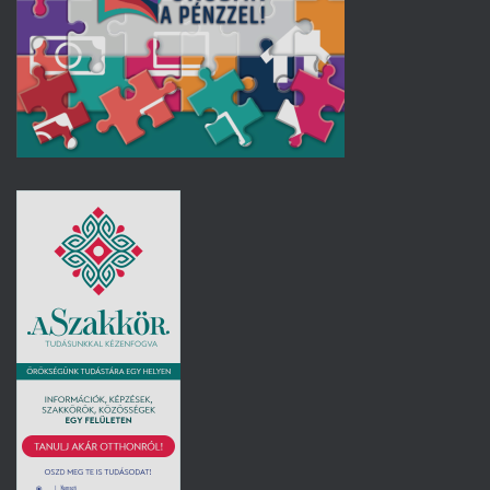
L
Á
S
A