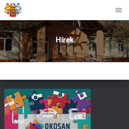
N
A
V
I
G
Hírek
Á
C
I
Ó
B
E
-
/
K
I
K
A
P
C
S
O